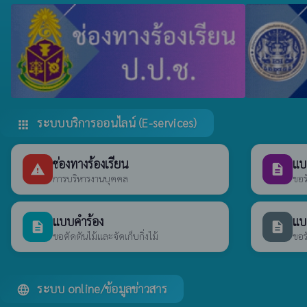
ระบบบริการออนไลน์ (E-services)
apps
ช่องทางร้องเรียน
แบ
report_problem
description
การบริหารงานบุคคล
ขอร
แบบคำร้อง
แบ
description
description
ขอตัดตันไม้และจัดเก็บกิ่งไม้
ขอร
ระบบ online/ข้อมูลข่าวสาร
language