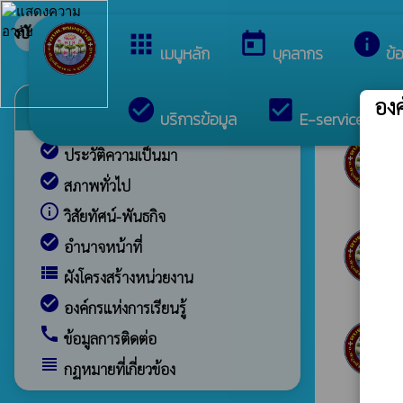
ยินดีต้อ
apps
today
info
เมนูหลัก
บุคลากร
ข้
insert_drive_file
อง
check_circle
check_box
ข่าวปร
c
ข้อมูลพื้นฐาน
บริการข้อมูล
E-services
check_circle
ประวัติความเป็นมา
check_circle
สภาพทั่วไป
info_outline
วิสัยทัศน์-พันธกิจ
check_circle
อำนาจหน้าที่
view_list
ผังโครงสร้างหน่วยงาน
check_circle
องค์กรแห่งการเรียนรู้
call
ข้อมูลการติดต่อ
view_headline
กฏหมายที่เกี่ยวข้อง