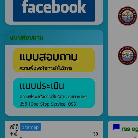
แบบสอบถาม
แบบสอบถาม
ความพึงพอใจการให้บริการ
แบบประเมิน
ความพึงพอใจการให้บริการ อบต.หนอง
บัวฮี (One Stop Service: OSS)
chat_bubble
สถิติ
sitemap
rss e
วันนี้
30