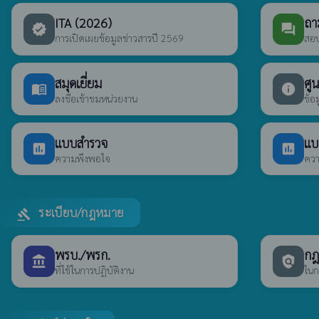
ITA (2026)
ถา
verified
forum
การเปิดเผยข้อมูลข่าวสารปี 2569
สอบ
สมุดเยี่ยม
ศูน
menu_book
info
ลงชื่อเข้าชมหน่วยงาน
ข้อ
แบบสำรวจ
แบ
poll
poll
ความพึงพอใจ
ควา
ระเบียบ/กฎหมาย
gavel
พรบ./พรก.
กฎห
account_balance
policy
ที่ใช้ในการปฏิบัติงาน
ในก