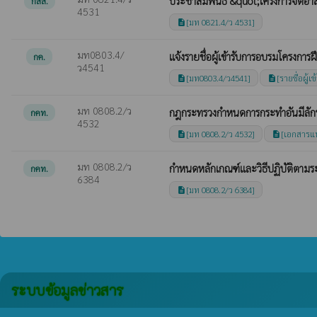
ประชาสัมพันธ์ &quot;โครงการจิตอาส
กสส.
4531
[มท 0821.4/ว 4531]
description
มท0803.4/
แจ้งรายชื่อผู้เข้ารับการอบรมโครงก
กค.
ว4541
[มท0803.4/ว4541]
[รายชื่อผู้
description
description
มท 0808.2/ว
กฎกระทรวงกำหนดการกระทำอันมีลักษ
กคท.
4532
[มท 0808.2/ว 4532]
[เอกสารแ
description
description
มท 0808.2/ว
กำหนดหลักเกณฑ์และวิธีปฏิบัติตาม
กคท.
6384
[มท 0808.2/ว 6384]
description
ระบบข้อมูลข่าวสาร