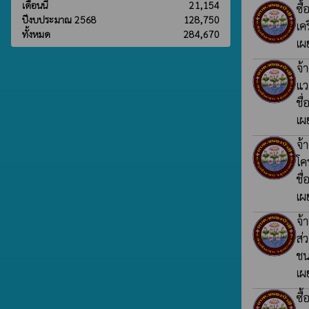
เดือนนี้
21,154
ซื
ปีงบประมาณ 2568
128,750
เค
ทั้งหมด
284,670
เผ
จ้
แว
ชื่
เผ
จ้
โค
ชื่
เผ
จ้
ส่
ชน
เผ
ซื