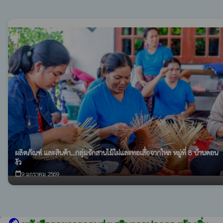
ผลิตภัณฑ์ และสินค้า...กลุ่มจักสานไม้ไผ่และทอเสื่อจากไหล หมู่ที่ 8 บ้านดอน
งัว
9 มกราคม 2569
calendar_today