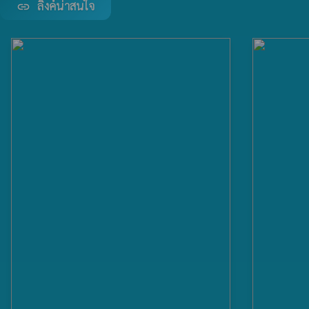
ลิงค์น่าสนใจ
link