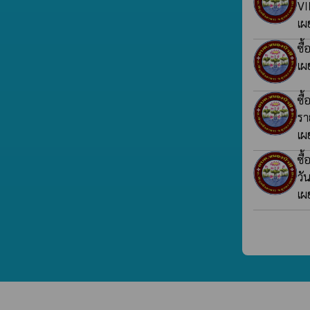
VI
เผ
ซื
เผ
ซื
รา
เผ
ซื
วั
เผ