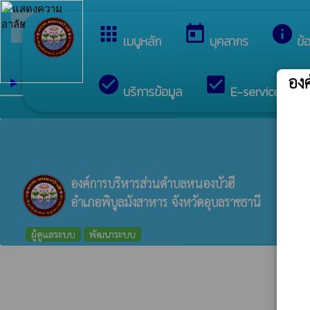
arrow_back_ios
ยินดีต้อนรับสู่เว็บไซ
กลับเมนูหลัก
apps
today
info
เมนูหลัก
บุคลากร
ข้
อง
check_circle
check_box
c
องค์ความรู้ที่สนับสนุน วิสัยทัศน์ พันธกิจ ยุทธศาส
play_arrow
บริการข้อมูล
E-services
องค์การบริหารส่วนตำบลหนองบัวฮี
อำเภอพิบูลมังสาหาร จังหวัดอุบลราชธานี
ผู้ดูแลระบบ
พัฒนาระบบ