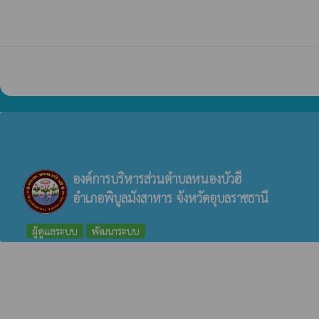
องค์การบริหารส่วนตำบลหนองบัวฮี
อำเภอพิบูลมังสาหาร จังหวัดอุบลราชธานี
ผู้ดูแลระบบ
พัฒนาระบบ