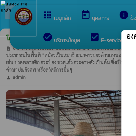
arrow_back_ios
ยินดีต้อนรับสู่เว็บไซต์ของ องค์การบริหา
กลับเมนูหลัก
apps
today
info
เมนูหลัก
บุคลากร
ข้
อง
check_circle
check_box
c
โครงการธนาคารขยะ ประจำเดือน พฤษภาคม 2569 ในพื้
บริการข้อมูล
E-services
องค์การบริหารส่วนตำบลหนองบัวฮี ได้ดำเนินการออกรับซื้อขยะต
description
ประชาชนในพื้นที่ “สมัครเป็นสมาชิกธนาคารขยะตำบลหนองบัวฮี” กับท
เช่น ขวดพลาสติก กระป๋อง ขวดแก้ว กระดาษลัง เป็นต้น ซึ่งเป็นโครงก
ค่าฌาปณกิจศพ หรือสวัสดิการอื่นๆ
admin
person