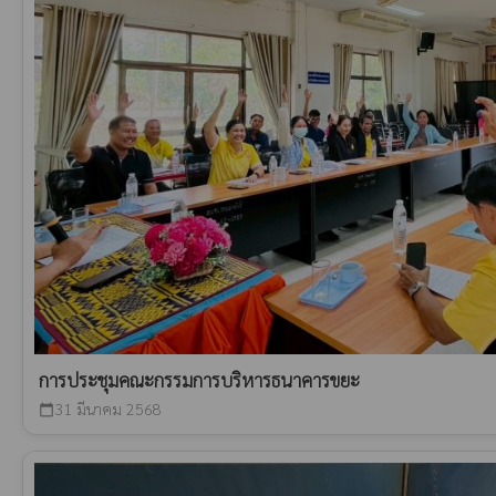
การประชุมคณะกรรมการบริหารธนาคารขยะ
31 มีนาคม 2568
calendar_today