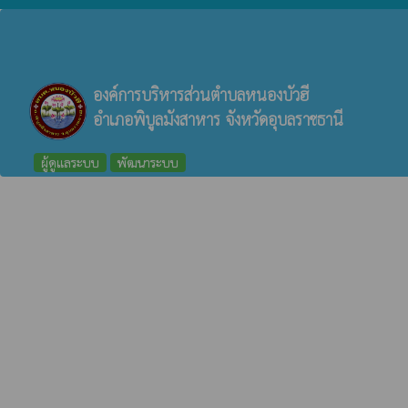
องค์การบริหารส่วนตำบลหนองบัวฮี
อำเภอพิบูลมังสาหาร จังหวัดอุบลราชธานี
ผู้ดูแลระบบ
พัฒนาระบบ