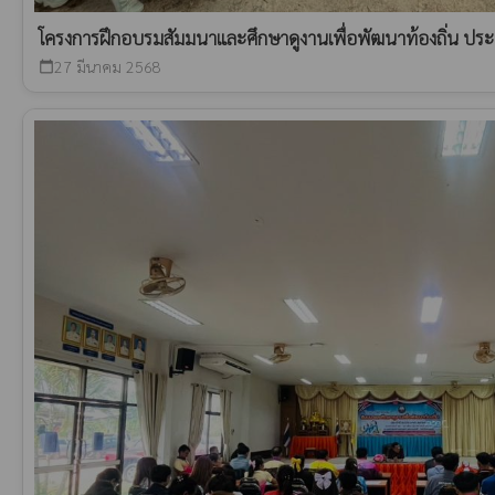
โครงการฝึกอบรมสัมมนาและศึกษาดูงานเพื่อพัฒนาท้องถิ่น ป
27 มีนาคม 2568
calendar_today