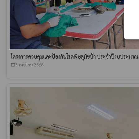
โครงการควบคุมและป้องกันโรคพิษสุนัขบ้า ประจำปีงบประมาณ
3 เมษายน 2568
calendar_today