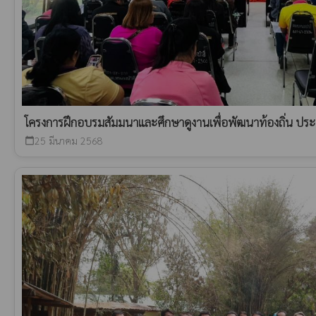
โครงการฝึกอบรมสัมมนาและศึกษาดูงานเพื่อพัฒนาท้องถิ่น ป
25 มีนาคม 2568
calendar_today