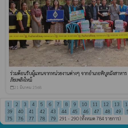
ร่วมต้อนรับผู้แทนจากหน่วยงานต่างๆ จากอำเภอพิบูลมังสาหาร ท
ภัยเพลิงไหม้
21 มีนาคม 2568
calendar_today
1
2
3
4
5
6
7
8
9
10
11
12
13
1
39
40
41
42
43
44
45
46
47
48
49
75
76
77
78
79
291 - 290 (ทั้งหมด 784 รายการ)