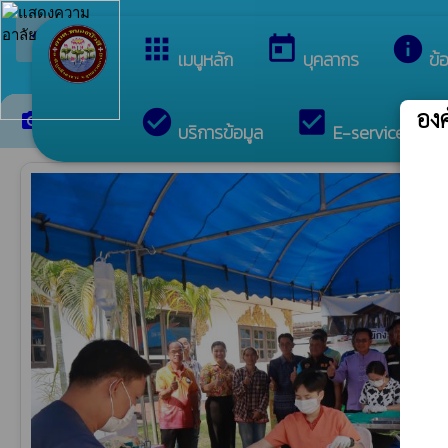
arrow_back_ios
ยินดีต้อนรับสู่เว็บไซต์ของ อง
กลับเมนูหลัก
apps
today
info
เมนูหลัก
บุคลากร
ข้
อง
check_circle
check_box
c
ภาพกิจกรรม
camera_alt
บริการข้อมูล
E-services