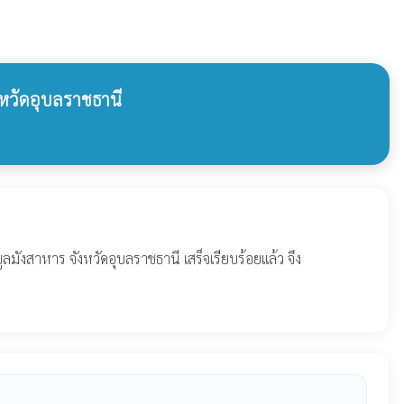
หวัดอุบลราชธานี
งสาหาร จังหวัดอุบลราชธานี เสร็จเรียบร้อยแล้ว จึง