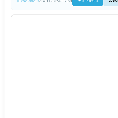
ไฟล์เอกสาร
attach_file
ดาวน์โหลด
คัด
qLeHLEvFri84607.pdf
file_download
link