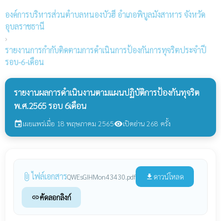
องค์การบริหารส่วนตำบลหนองบัวฮี
อำเภอพิบูลมังสาหาร จังหวัด
อุบลราชธานี
›
รายงานการกำกับติดตามการดำเนินการป้องกันการทุจริตประจำปี
รอบ-6-เดือน
รายงานผลการดำเนินงานตามแผนปฏิบัติการป้องกันทุจริต
พ.ศ.2565 รอบ 6เดือน
เผยแพร่เมื่อ 18 พฤษภาคม 2565
เปิดอ่าน 268 ครั้ง
event
visibility
ไฟล์เอกสาร
attach_file
ดาวน์โหลด
QWEsGIHMon43430.pdf
file_download
คัดลอกลิงก์
link