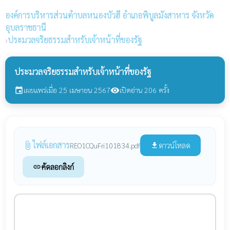
องค์การบริหารส่วนตำบลหนองบัวฮี
อำเภอพิบูลมังสาหาร จังหวัด
อุบลราชธานี
›
ประมวลจริยธรรมสำหรับเจ้าหน้าที่ของรัฐ
ประมวลจริยธรรมสำหรับเจ้าหน้าที่ของรัฐ
เผยแพร่เมื่อ 25 เมษายน 2567
เปิดอ่าน 206 ครั้ง
event
visibility
ไฟล์เอกสาร
attach_file
ดาวน์โหลด
REO1CQuFri101834.pdf
file_download
คัดลอกลิงก์
link