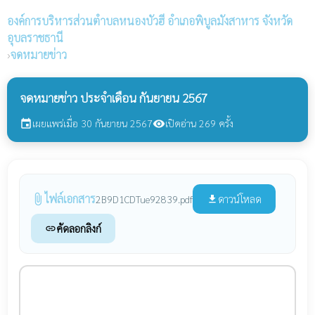
องค์การบริหารส่วนตำบลหนองบัวฮี
อำเภอพิบูลมังสาหาร จังหวัด
อุบลราชธานี
›
จดหมายข่าว
จดหมายข่าว ประจำเดือน กันยายน 2567
เผยแพร่เมื่อ 30 กันยายน 2567
เปิดอ่าน 269 ครั้ง
event
visibility
ไฟล์เอกสาร
attach_file
ดาวน์โหลด
2B9D1CDTue92839.pdf
file_download
คัดลอกลิงก์
link