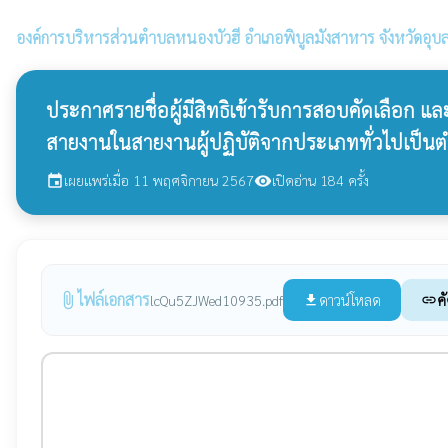
องค์การบริหารส่วนตำบลหนองบัวฮี
อำเภอพิบูลมังสาหาร จังหวัดอุบ
ประกาศรายชื่อผู้มีสิทธิเข้ารับการสอบคัดเลือก 
สายงานในสายงานผู้ปฏิบัติจากประเภททั่วไปเป็นต
เผยแพร่เมื่อ 11 พฤศจิกายน 2567
เปิดอ่าน 184 ครั้ง
event
visibility
ไฟล์เอกสาร
attach_file
ดาวน์โหลด
ค
lcQu5ZJWed10935.pdf
file_download
link