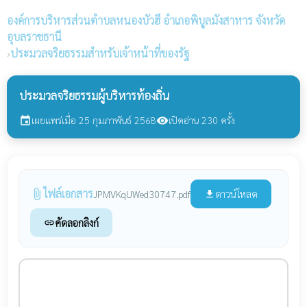
องค์การบริหารส่วนตำบลหนองบัวฮี
อำเภอพิบูลมังสาหาร จังหวัด
อุบลราชธานี
›
ประมวลจริยธรรมสำหรับเจ้าหน้าที่ของรัฐ
ประมวลจริยธรรมผู้บริหารท้องถิ่น
เผยแพร่เมื่อ 25 กุมภาพันธ์ 2568
เปิดอ่าน 230 ครั้ง
event
visibility
ไฟล์เอกสาร
attach_file
ดาวน์โหลด
JPMVKqUWed30747.pdf
file_download
คัดลอกลิงก์
link