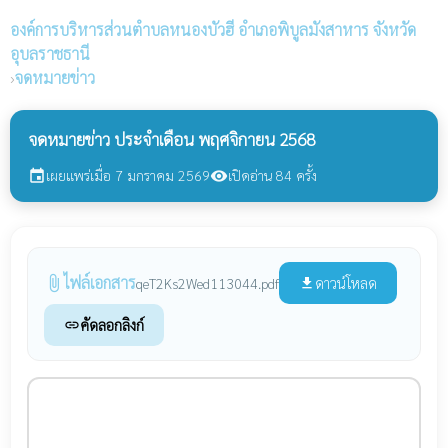
องค์การบริหารส่วนตำบลหนองบัวฮี
อำเภอพิบูลมังสาหาร จังหวัด
อุบลราชธานี
›
จดหมายข่าว
จดหมายข่าว ประจำเดือน พฤศจิกายน 2568
เผยแพร่เมื่อ 7 มกราคม 2569
เปิดอ่าน 84 ครั้ง
event
visibility
ไฟล์เอกสาร
attach_file
ดาวน์โหลด
qeT2Ks2Wed113044.pdf
file_download
คัดลอกลิงก์
link