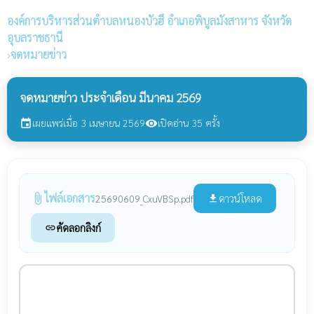
องค์การบริหารส่วนตำบลหนองบัวฮี
อำเภอพิบูลมังสาหาร จังหวัด
อุบลราชธานี
›
จดหมายข่าว
จดหมายข่าว ประจำเดือน มีนาคม 2569
เผยแพร่เมื่อ 3 เมษายน 2569
เปิดอ่าน 35 ครั้ง
event
visibility
ไฟล์เอกสาร
attach_file
ดาวน์โหลด
25690609_CxuVBSp.pdf
file_download
คัดลอกลิงก์
link