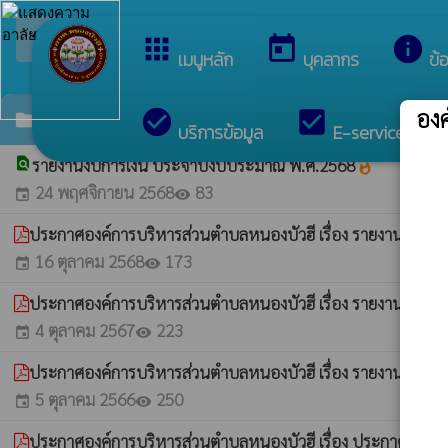
arrow_back_ios
ยินดีต้อนรับสู่เว็
กลับเมนูหลัก
apps
today
info
เมนูหลัก
บุคลากร
ข้
อง
check_circle
check_box
c
รายงานผลการใช้จ่ายงบประมาณประจำปี
folder
บริการข้อมูล
E-services
find_in_page
รายงานงบการเงิน ประจำปีงบประมาณ พ.ศ.2568
whatshot
24 พฤศจิกายน 2568
83
event
visibility
ประกาศองค์การบริหารส่วนตำบลหนองบัวฮี เรื่อง รายงานรับจ
16 ตุลาคม 2568
173
event
visibility
ประกาศองค์การบริหารส่วนตำบลหนองบัวฮี เรื่อง รายงานการร
4 ตุลาคม 2567
223
event
visibility
ประกาศองค์การบริหารส่วนตำบลหนองบัวฮี เรื่อง รายงานการร
5 ตุลาคม 2566
250
event
visibility
ประกาศองค์การบริหารส่วนตำบลหนองบัวฮี เรื่อง ประกาศรายงาน