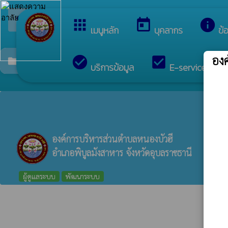
arrow_back_ios
ยินดีต้อนรับสู่เว็บไซต์ข
กลับเมนูหลัก
apps
today
info
เมนูหลัก
บุคลากร
ข้
อง
check_circle
check_box
c
แผนพัฒนาการศึกษา
folder
บริการข้อมูล
E-services
องค์การบริหารส่วนตำบลหนองบัวฮี
อำเภอพิบูลมังสาหาร จังหวัดอุบลราชธานี
ผู้ดูแลระบบ
พัฒนาระบบ