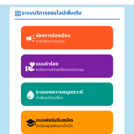
ระบบบริการออนไลน์เพิ่มเติม
grid_view
ช่องทางร้องเรียน
campaign
การบริหารงานบุคคล
แบบคำร้อง
volunteer_activism
ขอรับความช่วยเหลือของประชาชน
ระบบขอความอนุเคราะห์
water_drop
น้ำเพื่ออุปโภคบริโภค
แบบฟอร์มรับสมัคร
school
นักเรียนศูนย์พัฒนาเด็กเล็ก