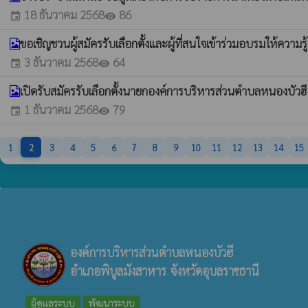
18 ธันวาคม 2568
86
event
visibility
ขอเชิญชวนผู้สมัครรับเลือกตั้งและผู้ที่สนใจเข้าร่วมอบรมให้ความรู้
3 ธันวาคม 2568
64
event
visibility
เปิดรับสมัครรับเลือกตั้งนายกองค์การบริหารส่วนตำบลหนองบัว
1 ธันวาคม 2568
79
event
visibility
1
2
3
4
5
6
7
8
9
10
11
12
13
14
15
องค์การบริหารส่วนตำบลหนองบัวฮี
อำเภอพิบูลมังสาหาร จังหวัดอุบลราชธานี
ผู้ดูแลระบบ
พัฒนาระบบ