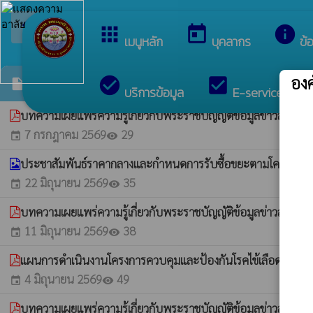
arrow_back_ios
ยินดีต้อนรับสู่เว็บไซต์
กลับเมนูหลัก
apps
today
info
เมนูหลัก
บุคลากร
ข้
อง
check_circle
check_box
c
ข่าวประชาสัมพันธ์
insert_drive_file
บริการข้อมูล
E-services
บทความเผยแพร่ความรู้เกี่ยวกับพระราชบัญญัติข้อมูลข่าวสาร
7 กรกฎาคม 2569
29
event
visibility
ประชาสัมพันธ์ราคากลางและกำหนดการรับซื้อขยะตามโครงการ
22 มิถุนายน 2569
35
event
visibility
บทความเผยแพร่ความรู้เกี่ยวกับพระราชบัญญัติข้อมูลข่าวสา
11 มิถุนายน 2569
38
event
visibility
แผนการดำเนินงานโครงการควบคุมและป้องกันโรคไข้เลือดออก
4 มิถุนายน 2569
49
event
visibility
บทความเผยแพร่ความรู้เกี่ยวกับพระราชบัญญัติข้อมูลข่าวสาร