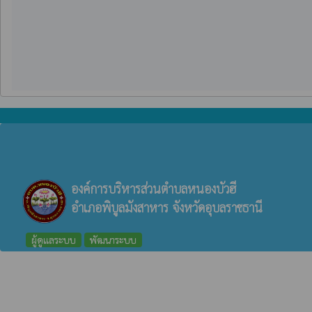
องค์การบริหารส่วนตำบลหนองบัวฮี
อำเภอพิบูลมังสาหาร จังหวัดอุบลราชธานี
ผู้ดูแลระบบ
พัฒนาระบบ