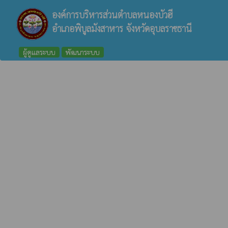
องค์การบริหารส่วนตำบลหนองบัวฮี
อำเภอพิบูลมังสาหาร จังหวัดอุบลราชธานี
ผู้ดูแลระบบ
พัฒนาระบบ