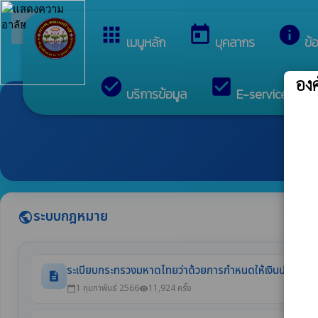
arrow_back_ios
ยินดีต้อนรับสู่เว็บไซต์ขอ
กลับเมนูหลัก
apps
today
info
เมนูหลัก
บุคลากร
ข้
อง
check_circle
check_box
c
บริการข้อมูล
E-services
ระบบกฎหมาย
public