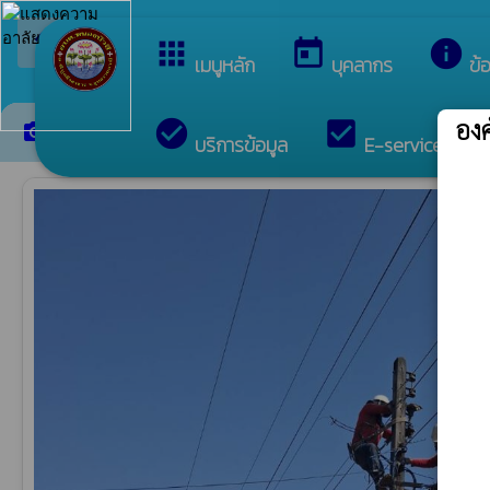
arrow_back_ios
ยินดีต้อนรับสู่เว็บไซต์ของ องค์
กลับเมนูหลัก
apps
today
info
เมนูหลัก
บุคลากร
ข้
อง
check_circle
check_box
c
ภาพกิจกรรม
camera_alt
บริการข้อมูล
E-services