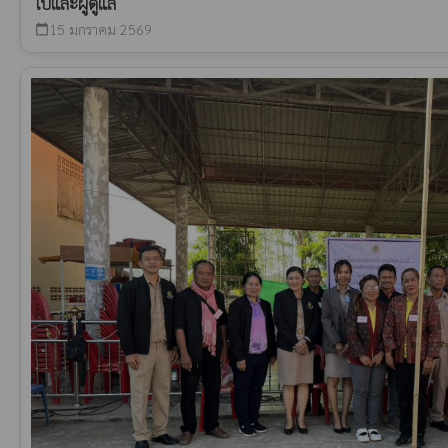
ไปและผู้ดูแล
15 มกราคม 2569
calendar_today