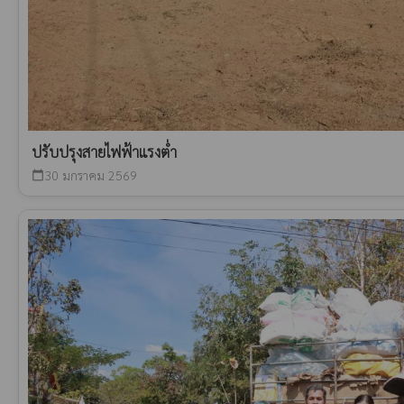
ปรับปรุงสายไฟฟ้าแรงต่ำ
30 มกราคม 2569
calendar_today