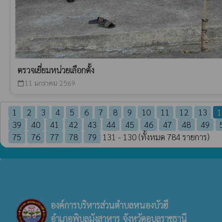
ตรวจเยี่ยมหน่วยเลือกตั้ง
11 มกราคม 2569
calendar_today
1
2
3
4
5
6
7
8
9
10
11
12
13
1
39
40
41
42
43
44
45
46
47
48
49
75
76
77
78
79
131 - 130 (ทั้งหมด 784 รายการ)
องค์การบริหารส่วนตำบลหนองบัวฮี
อำเภอพิบูลมังสาหาร จังหวัดอุบลราชธานี