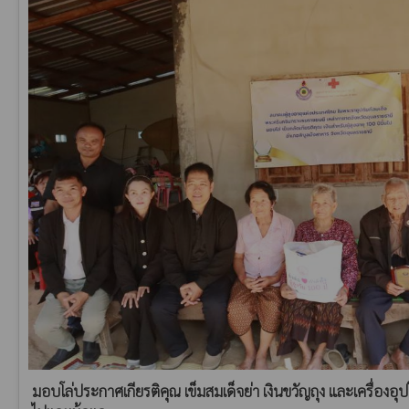
มอบโล่ประกาศเกียรติคุณ เข็มสมเด็จย่า เงินขวัญถุง และเครื่องอุปโ