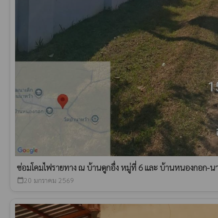
ซ่อมโคมไฟรายทาง ณ บ้านดูกอื่ง หมู่ที่ 6 และ บ้านหนองกอก-นาหว้
20 มกราคม 2569
calendar_today