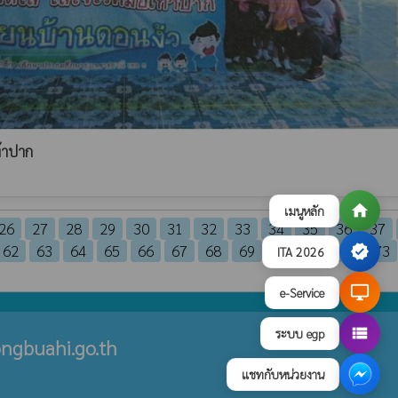
ท้าปาก
home
เมนูหลัก
26
27
28
29
30
31
32
33
34
35
36
37
62
63
64
65
66
67
68
69
70
71
72
73
verified
ITA 2026
desktop_windows
e-Service
view_list
ระบบ egp
ngbuahi.go.th
แชทกับหน่วยงาน