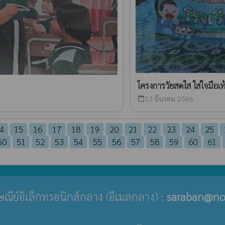
โครงการวัยสดใส ใส่ใจมือเ
13 มีนาคม 2566
calendar_today
4
15
16
17
18
19
20
21
22
23
24
25
50
51
52
53
54
55
56
57
58
59
60
61
ปรษณีย์อิเล็กทรอนิกส์กลาง (อีเมลกลาง) :
saraban@no