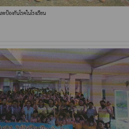
ละป้องกันโรคในโรงเรียน