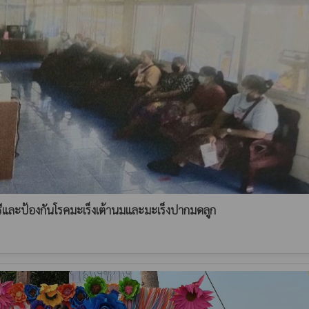
รีและป้องกันโรคมะเร็งเต้านมและมะเร็งปากมดลูก