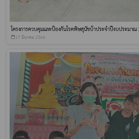
โครงการควบคุมและป้องกันโรคพิษสุนัขบ้าประจำปีงบประมาณ
17 มีนาคม 2566
calendar_today